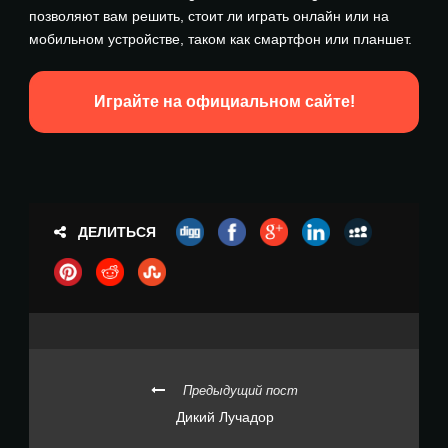
позволяют вам решить, стоит ли играть онлайн или на
мобильном устройстве, таком как смартфон или планшет.
Играйте на официальном сайте!
ДЕЛИТЬСЯ
Предыдущий пост
Дикий Лучадор