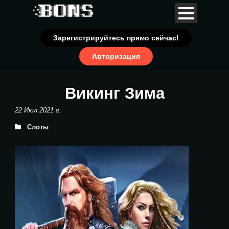
Дом
>
Слоты
>
Викинг Зима
Зарегистрируйтесь прямо сейчас!
Авторизация
Викинг Зима
22 Июл 2021 г.
Слоты