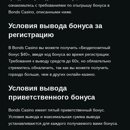
ознакомьтесь с требованиями по отыгрышу бонуса в
Bonds Casino, описанными ниже.
Условия вывода бонуса за
регистрацию
В Bonds Casino вы можете получить «Бездепозитный
бонус $40», введя код бонуса во время регистрации.
Требования к выводу средств до 60x, но обязательно
стремитесь обналичить, так как вы можете получить
гораздо больше, чем в других онлайн-казино.
Условия вывода
приветственного бонуса
Bonds Casino имеет пятый приветственный бонус.
Условия вывода и максимальная сумма вывода
устанавливаются для каждого получаемого вами бонуса.