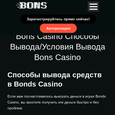
Зарегистрируйтесь прямо сейчас!
Авторизация
Bons Casino Способы
Вывода/Условия Вывода
Bons Casino
Способы вывода средств
в Bonds Casino
Если вам посчастливилось выиграть деньги в играх Bonds
Casino, вы захотите получить эти деньги быстро и без
проблем.