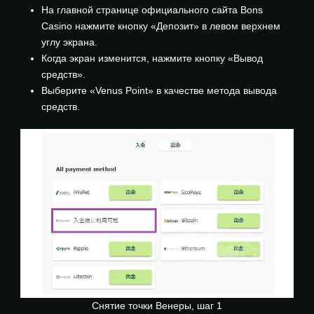
На главной странице официального сайта Bons
Casino нажмите кнопку «Депозит» в левом верхнем
углу экрана.
Когда экран изменится, нажмите кнопку «Вывод
средств».
Выберите «Venus Point» в качестве метода вывода
средств.
Снятие точки Венеры, шаг 1