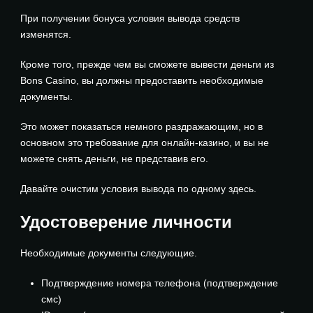
При получении бонуса условия вывода средств
изменятся.
Кроме того, прежде чем вы сможете вывести деньги из
Bons Casino, вы должны предоставить необходимые
документы.
Это может показаться немного раздражающим, но в
основном это требование для онлайн-казино, и вы не
можете снять деньги, не представив его.
Давайте очистим условия вывода по одному здесь.
Удостоверение личности
Необходимые документы следующие.
Подтверждение номера телефона (подтверждение
смс)