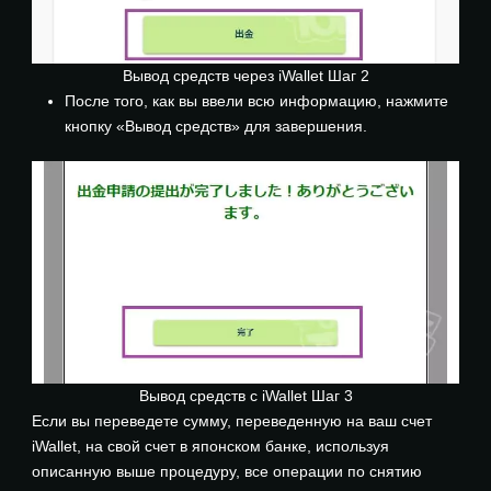
Вывод средств через iWallet Шаг 2
После того, как вы ввели всю информацию, нажмите
кнопку «Вывод средств» для завершения.
Вывод средств с iWallet Шаг 3
Если вы переведете сумму, переведенную на ваш счет
iWallet, на свой счет в японском банке, используя
описанную выше процедуру, все операции по снятию