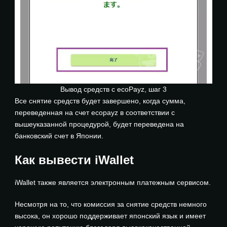
Вывод средств с ecoPayz, шаг 3
Все снятие средств будет завершено, когда сумма,
переведенная на счет ecopayz в соответствии с
вышеуказанной процедурой, будет переведена на
банковский счет в Японии.
Как вывести iWallet
iWallet также является электронным платежным сервисом.
Несмотря на то, что комиссия за снятие средств немного
высока, он хорошо поддерживает японский язык и имеет