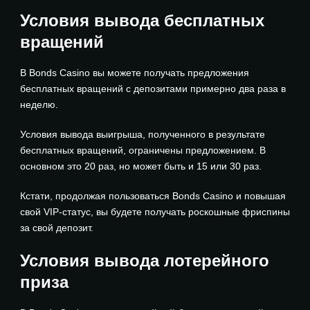
Условия вывода бесплатных
вращений
В Bonds Casino вы можете получать предложения
бесплатных вращений с депозитами примерно два раза в
неделю.
Условия вывода выигрыша, полученного в результате
бесплатных вращений, ограничены предложением. В
основном это 20 раз, но может быть и 15 или 30 раз.
Кстати, продолжая пользоваться Bonds Casino и повышая
свой VIP-статус, вы будете получать роскошные фриспины
за свой депозит.
Условия вывода лотерейного
приза