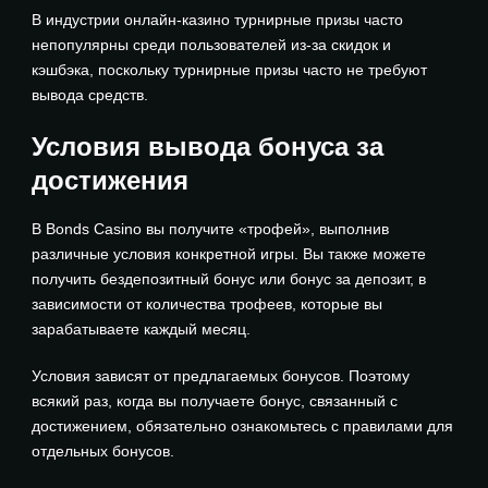
В индустрии онлайн-казино турнирные призы часто
непопулярны среди пользователей из-за скидок и
кэшбэка, поскольку турнирные призы часто не требуют
вывода средств.
Условия вывода бонуса за
достижения
В Bonds Casino вы получите «трофей», выполнив
различные условия конкретной игры. Вы также можете
получить бездепозитный бонус или бонус за депозит, в
зависимости от количества трофеев, которые вы
зарабатываете каждый месяц.
Условия зависят от предлагаемых бонусов. Поэтому
всякий раз, когда вы получаете бонус, связанный с
достижением, обязательно ознакомьтесь с правилами для
отдельных бонусов.