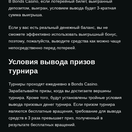
В Bonds Casino, если лотерейный билет, выигранный
депозитом, выигран, условием вывода будет 3-кратная
сумма выигрыша.
Если у вас есть реальный денежный баланс, вы не
сможете эффективно использовать выигрышный бонус,
поэтому, пожалуйста, выводите средства как можно чаще
непосредственно перед лотереей.
Условия вывода призов
турнира
Турниры проходят ежедневно в Bonds Casino.
Зарабатывайте призы, когда вы достигаете вершины
турнира. Кроме того, будут установлены тройные условия
вывода призовых денег турнира. Если призом турнира
являются бесплатные вращения, требование для вывода
средств в 3 раза превышает приз, полученный в
результате бесплатных вращений.