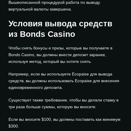
Вышеописанной процедурой работа по выводу
виртуальной валюты завершена.
Условия вывода средств
из Bonds Casino
Чтобы снять бонусы и призы, которые вы получаете в
Bonds Casino, вы должны внести депозит заранее,
используя метод, который вы хотите снять.
Например, если вы используете Ecopaise для вывода
средств, вы должны использовать Ecopaise для внесения
единовременного депозита.
Существует также требование, чтобы вы делали ставку в
три раза больше суммы, которую вы вносите.
Если вы вносите $100, вы должны поставить как минимум
$300.