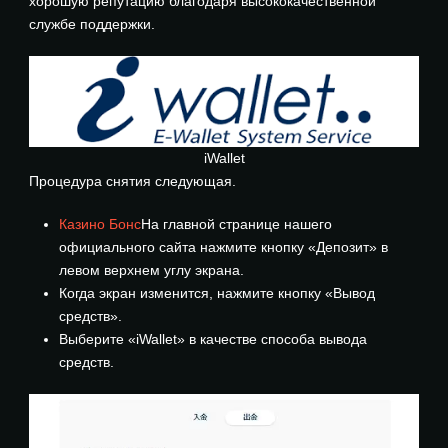
хорошую репутацию благодаря высококачественной
службе поддержки.
iWallet
Процедура снятия следующая.
Казино Бонс
На главной странице нашего
официального сайта нажмите кнопку «Депозит» в
левом верхнем углу экрана.
Когда экран изменится, нажмите кнопку «Вывод
средств».
Выберите «iWallet» в качестве способа вывода
средств.