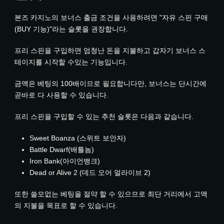
본즈 카지노의 보너스 출금 조건을 사용하려면 "자유 스핀 구매
(BUY 기능)"라는 슬롯을 권장합니다.
프리 스핀을 구입하면 엄청난 돈을 지불하고 갑자기 보너스 스
테이지를 시작할 수있는 기능입니다.
금액은 베팅의 100배이므로 필요합니다만, 보너스는 단시간에
곧바로 다 사용할 수 있습니다.
프리 스핀을 구입할 수 있는 추천 슬롯은 다음과 같습니다.
Sweet Boanza (스위트 보안자)
Battle Dwarf(배틀놈)
Iron Bank(아이언뱅크)
Dead or Alive 2 (데드 오어 얼라이브 2)
또한 쓸모없는 베팅을 절약 할 수 있으므로 최단 거리에서 고액
의 지불을 목표로 할 수 있습니다.