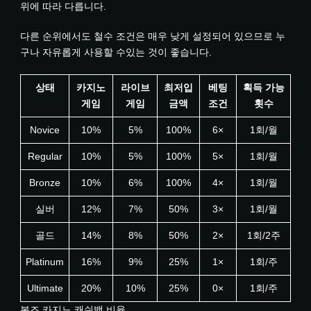
위에 따라 다릅니다.
다른 순위에서도 철수 조건은 매우 낮게 설정되어 있으므로 누
구나 자유롭게 사용할 수있는 것이 좋습니다.
상태
카지노
라이브
최저입
베팅
획득 가능
게임
게임
금액
조건
횟수
Novice
10%
5%
100%
6×
1회/월
Regular
10%
5%
100%
5×
1회/월
Bronze
10%
6%
100%
4×
1회/월
실버
12%
7%
50%
3×
1회/월
골드
14%
8%
50%
2×
1회/2주
Platinum
16%
9%
25%
1×
1회/주
Ultimate
20%
10%
25%
0×
1회/주
본즈 카지노 캐쉬백 비율