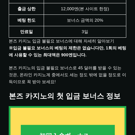
출금 상한
12,000엔(본 사이트 한정)
베팅 한도
보너스 금액의 20%
만료일
3일
본즈 카지노 입금 불필요 보너스에 대해 자세히 알아보기
※입금 불필요 보너스의 베팅의 제한은 없습니다만, 1회의 베팅
에 사용할 수 있는 최대액은 900엔입니다.
본즈 카지노의 입금 불필요 보너스로 45 달러를 받을 수 있는
것은, 온라인 카지노계 중에서도 세는 정도 밖에 없을 정도로 이
득이므로 꼭 받아 보세요!
본즈 카지노의 첫 입금 보너스 정보