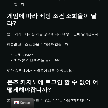
합니다.
게임에 따라 베팅 조건 소화율이 달
라?
본즈 카지노에서는 게임 장르에 따라 베팅 조건이 달라집니다.
장르별 보너스 소화율은 다음과 같습니다
슬롯→100%
기타 (라이브 카지노 등) → 5%
또한 슬롯 내에서 소화율이 다를 수 있습니다.
본즈 카지노에 로그인 할 수 없어 어
떻게해야합니까?
본즈 카지노에 입장할 수 없는 이유는 다음 3가지입니다.
Korean