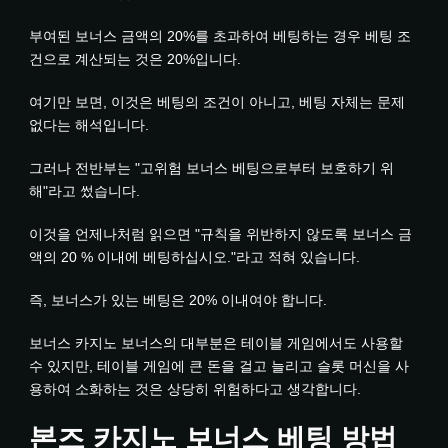
부여된 보너스 금액의 20%를 초과하여 베팅하는 경우 베팅 조
건으로 계산되는 것은 20%입니다.
여기만 보면, 이것은 베팅의 조건이 아니고, 베팅 자체는 문제
없다는 해석입니다.
그러나 전반부는 "고위험 보너스 베팅으로부터 보호하기 위
해"라고 썼습니다.
이것을 언제나처럼 읽으면 "규칙을 위반하지 않도록 보너스 금
액의 20 % 이내에 베팅하십시오."라고 적혀 있습니다.
즉, 보너스가 있는 베팅은 20% 이내여야 합니다.
보너스 카지노 보너스의 대부분은 테이블 게임에서도 사용할
수 있지만, 테이블 게임에 큰 돈을 걸고 늘리고 슬롯 머신을 사
용하여 소화하는 것은 상당히 위험하다고 생각합니다.
본즈 카지노 보너스 베팅 방법