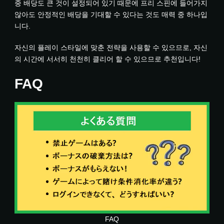
중 배당도 큰 것이 설정되어 있기 때문에 프리 스핀에 들어가지
않아도 안정적인 배당을 기대할 수 있다는 것도 매력 중 하나입
니다.
자신의 플레이 스타일에 맞춘 전략을 사용할 수 있으므로, 자신
의 시간에 서서히 천천히 클리어 할 수 있으므로 추천입니다!
FAQ
FAQ