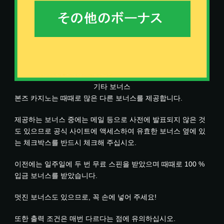
기타 보너스
본즈 카지노는 때때로 많은 다른 보너스를 제공합니다.
제공하는 보너스 중에는 메일 등으로 사전에 발표되지 않은 것
도 있으므로 공식 사이트에 액세스하여 유효한 보너스 옆에 있
는 체크박스를 반드시 체크해 주십시오.
이전에는 일주일에 두 번 무료 스핀을 받았으며 때때로 100 %
입금 보너스를 받았습니다.
멋진 보너스도 있으므로, 꼭 손에 넣어 주세요!
또한 출력 조건은 매번 다르다는 점에 유의하십시오.