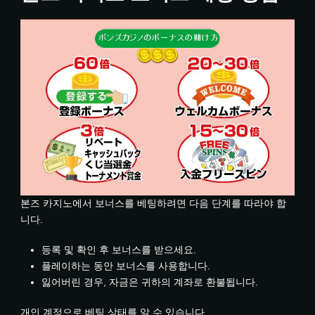
본즈 카지노에서 보너스를 베팅하려면 다음 단계를 따라야 합
니다.
등록 및 확인 후 보너스를 받으세요.
플레이하는 동안 보너스를 사용합니다.
잃어버린 경우, 자금은 귀하의 계좌로 환불됩니다.
개인 계정으로 베팅 상태를 알 수 있습니다.