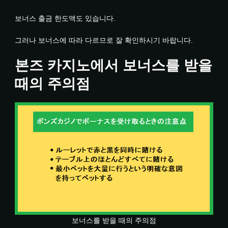
보너스 출금 한도액도 있습니다.
그러나 보너스에 따라 다르므로 잘 확인하시기 바랍니다.
본즈 카지노에서 보너스를 받을
때의 주의점
보너스를 받을 때의 주의점