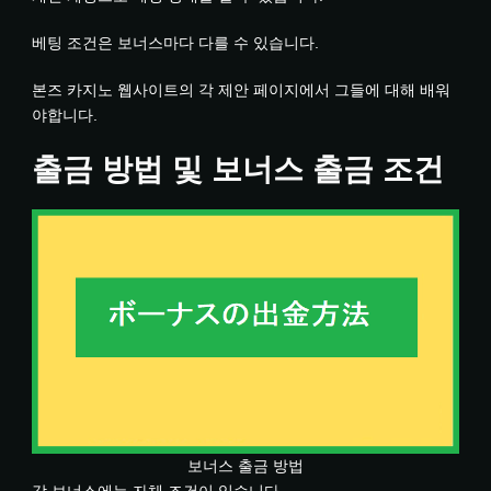
베팅 조건은 보너스마다 다를 수 있습니다.
본즈 카지노 웹사이트의 각 제안 페이지에서 그들에 대해 배워
야합니다.
출금 방법 및 보너스 출금 조건
보너스 출금 방법