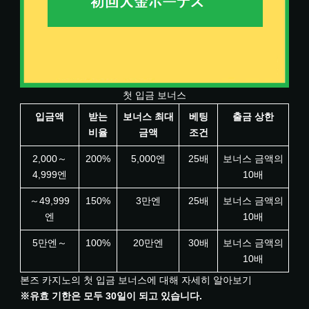
첫 입금 보너스
입금액
받는
보너스 최대
베팅
출금 상한
비율
금액
조건
2,000～
200%
5,000엔
25배
보너스 금액의
4,999엔
10배
～49,999
150%
3만엔
25배
보너스 금액의
엔
10배
5만엔～
100%
20만엔
30배
보너스 금액의
10배
본즈 카지노의 첫 입금 보너스에 대해 자세히 알아보기
※유효 기한은 모두 30일이 되고 있습니다.