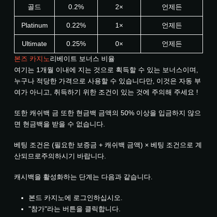
골드
0.2%
2×
언제든
Platinum
0.22%
1×
언제든
Ultimate
0.25%
0×
언제든
본즈 카지노
리베이트 보너스 비율
여기는 1개월 이내에 지는 것으로 획득할 수 있는 보너스이며,
누구나 적당한 가격으로 사용할 수 있습니다만, 이것은 자동 부
여가 아니고, 취득하기 위한 조건이 있는 것에 주의해 주세요 !
또한 캐쉬백 금 또한 현금백 금액의 50% 이상을 입금하지 않으
면 현금백을 받을 수 없습니다.
베팅 조건은 (필요한 보증금 + 캐쉬백 금액) × 베팅 조건으로 계
산되므로주의하시기 바랍니다.
캐시백을 활성화하는 단계는 다음과 같습니다.
본드 카지노에 로그인하십시오.
"참가"라는 버튼을 클릭합니다.