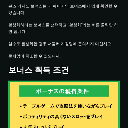
본즈 카지노 보너스는 내 페이지의 보너스에서 쉽게 확인할 수
있습니다.
활성화하려는 보너스를 선택하고 "활성화"라는 버튼 클릭만 하
면 됩니다!
실수로 활성화한 경우 서둘러 지원팀에 문의하지 마십시오.
문제없이 취소할 수 있으니까.
보너스 획득 조건