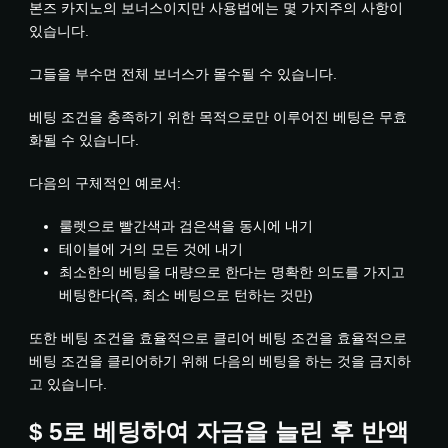
본즈 카지노의 보너스이지만 사용법에는 몇 가지주의 사항이
있습니다.
그들을 부수면 전체 보너스가 몰수될 수 있습니다.
베팅 조건을 충족하기 위한 목적으로만 이루어진 베팅은 무효
화될 수 있습니다.
다음의 구체적인 예로서:
룰렛으로 빨간색과 검은색을 동시에 내기
테이블에 거의 모든 것에 내기
최소한의 베팅을 대량으로 한다는 명확한 의도를 가지고
베팅한다(즉, 최소 베팅으로 턴하는 것만)
또한 베팅 조건을 효율적으로 클리어 베팅 조건을 효율적으로
베팅 조건을 클리어하기 위해 다음의 베팅을 하는 것을 금지하
고 있습니다.
$ 5로 베팅하여 자금을 늘린 후 반액