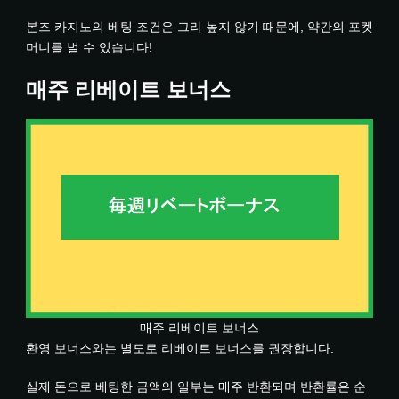
본즈 카지노의 베팅 조건은 그리 높지 않기 때문에, 약간의 포켓
머니를 벌 수 있습니다!
매주 리베이트 보너스
매주 리베이트 보너스
환영 보너스와는 별도로 리베이트 보너스를 권장합니다.
실제 돈으로 베팅한 금액의 일부는 매주 반환되며 반환률은 순