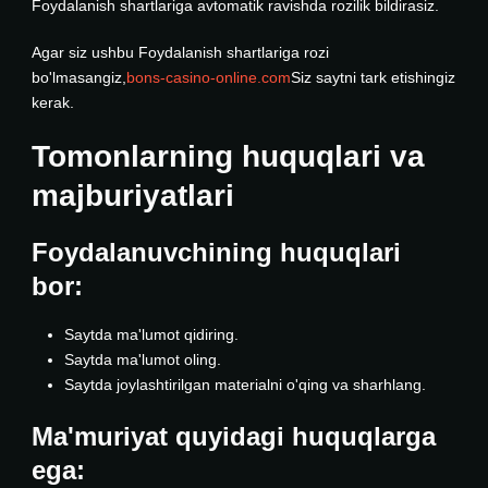
Foydalanish shartlariga avtomatik ravishda rozilik bildirasiz.
Agar siz ushbu Foydalanish shartlariga rozi
bo'lmasangiz,
bons-casino-online.com
Siz saytni tark etishingiz
kerak.
Tomonlarning huquqlari va
majburiyatlari
Foydalanuvchining huquqlari
bor:
Saytda ma'lumot qidiring.
Saytda ma'lumot oling.
Saytda joylashtirilgan materialni o'qing va sharhlang.
Ma'muriyat quyidagi huquqlarga
ega: