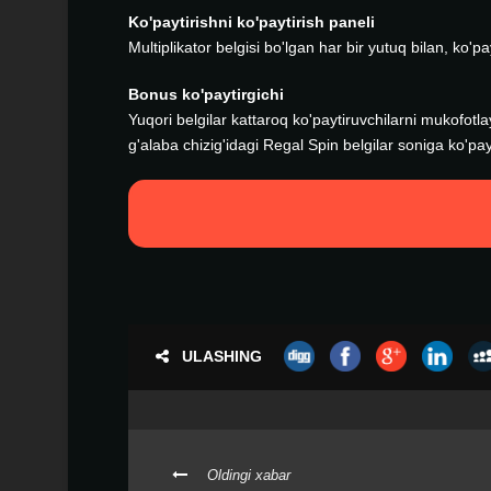
Ko'paytirishni ko'paytirish paneli
Multiplikator belgisi bo'lgan har bir yutuq bilan, ko'p
Bonus ko'paytirgichi
Yuqori belgilar kattaroq ko'paytiruvchilarni mukofotla
g'alaba chizig'idagi Regal Spin belgilar soniga ko'pa
ULASHING
Oldingi xabar