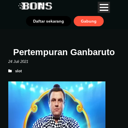
Rumah
>
slot
>
Pertempuran Ganbaruto
Daftar sekarang
Gabung
Pertempuran Ganbaruto
24 Juli 2021
slot