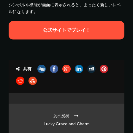
シンボルや機能が画面に表示されると、まったく新しいレベ
ルになります。
公式サイトでプレイ！
共有
次の投稿
Lucky Grace and Charm